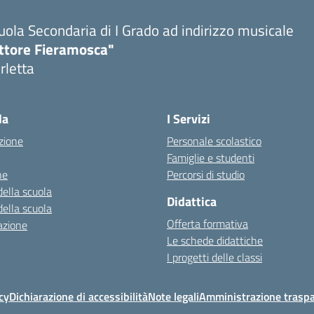
uola Secondaria di I Grado ad indirizzo musicale
ttore Fieramosca"
rletta
la
I Servizi
zione
Personale scolastico
Famiglie e studenti
ne
Percorsi di studio
della scuola
Didattica
della scuola
Offerta formativa
azione
Le schede didattiche
I progetti delle classi
cy
Dichiarazione di accessibilità
Note legali
Amministrazione traspa