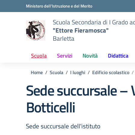
Vai ai contenuti
Vai al menu di navigazione
Vai al footer
Ministero dell'Istruzione e del Merito
Scuola Secondaria di I Grado a
"Ettore Fieramosca"
Barletta
Scuola
Servizi
Novità
Didattica
Home
Scuola
I luoghi
Edificio scolastico
Sede succursale – 
Botticelli
Sede succursale dell'istituto