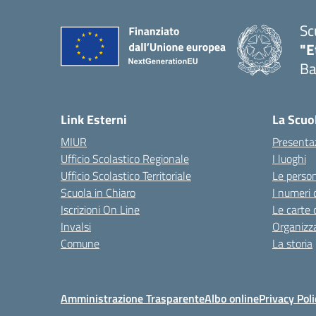
Sc
"E
Ba
Link Esterni
La Scuo
MIUR
Presenta
Ufficio Scolastico Regionale
I luoghi
Ufficio Scolastico Territoriale
Le perso
Scuola in Chiaro
I numeri 
Iscrizioni On Line
Le carte 
Invalsi
Organizz
Comune
La storia
Amministrazione Trasparente
Albo online
Privacy Poli