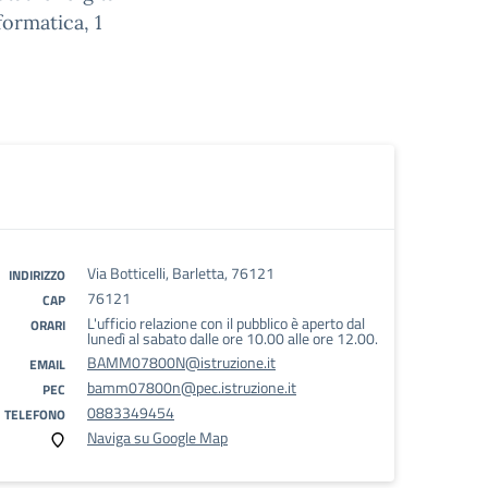
formatica, 1
Via Botticelli, Barletta, 76121
INDIRIZZO
76121
CAP
L'ufficio relazione con il pubblico è aperto dal
ORARI
lunedì al sabato dalle ore 10.00 alle ore 12.00.
BAMM07800N@istruzione.it
EMAIL
bamm07800n@pec.istruzione.it
PEC
0883349454
TELEFONO
Naviga su Google Map