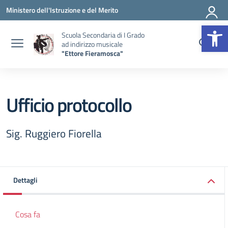
Vai ai contenuti
Vai al menu di navigazione
Vai al footer
Ministero dell'Istruzione e del Merito
Op
Scuola Secondaria di I Grado
ad indirizzo musicale
"Ettore Fieramosca"
Ufficio protocollo
Sig. Ruggiero Fiorella
Dettagli
Cosa fa