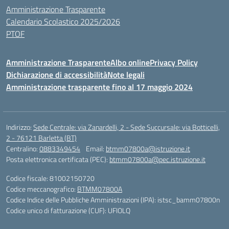
Amministrazione Trasparente
Calendario Scolastico 2025/2026
PTOF
Amministrazione Trasparente
Albo online
Privacy Policy
Dichiarazione di accessibilità
Note legali
Amministrazione trasparente fino al 17 maggio 2024
Indirizzo:
Sede Centrale: via Zanardelli, 2 - Sede Succursale: via Botticelli,
2 - 76121 Barletta (BT)
Centralino:
0883349454
Email:
btmm07800a@istruzione.it
Posta elettronica certificata (PEC):
btmm07800a@pec.istruzione.it
Codice fiscale: 81002150720
Codice meccanografico:
BTMM07800A
Codice Indice delle Pubbliche Amministrazioni (IPA): istsc_bamm07800n
Codice unico di fatturazione (CUF): UFIOLQ