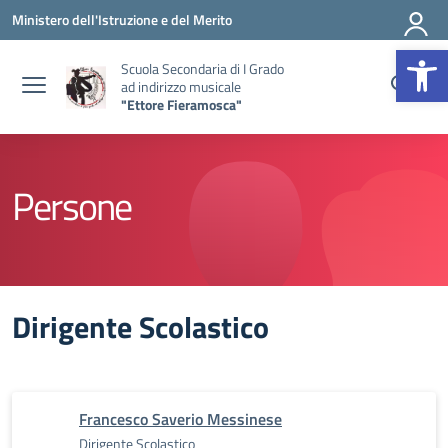
Vai ai contenuti
Vai al menu di navigazione
Vai al footer
Ministero dell'Istruzione e del Merito
Op
Scuola Secondaria di I Grado
ad indirizzo musicale
"Ettore Fieramosca"
Persone
Dirigente Scolastico
Francesco Saverio Messinese
Dirigente Scolastico