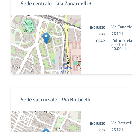
Sede centrale - Via Zanardelli 3
Via Zanardel
INDIRIZZO
76121
CAP
L'ufficio rel
ORARI
aperto dal l
10.00 alle o
Sede succursale - Via Botticelli
Via Botticel
INDIRIZZO
76121
CAP