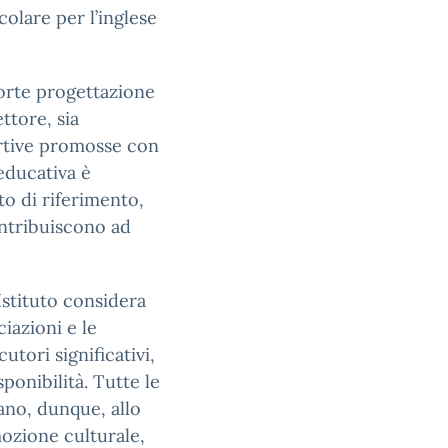
colare per l’inglese
 forte progettazione
ttore, sia
portive promosse con
 educativa è
to di riferimento,
ontribuiscono ad
’Istituto considera
ociazioni e le
utori significativi,
ponibilità. Tutte le
ano, dunque, allo
ozione culturale,