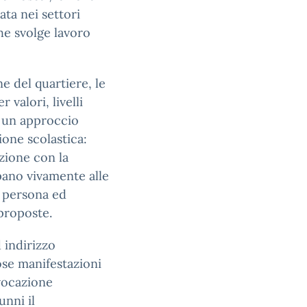
ta nei settori
che svolge lavoro
e del quartiere, le
 valori, livelli
a un approccio
zione scolastica:
zione con la
pano vivamente alle
a persona ed
proposte.
d indirizzo
ose manifestazioni
 vocazione
unni il