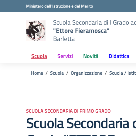
Vai ai contenuti
Vai al menu di navigazione
Vai al footer
Ministero dell'Istruzione e del Merito
Scuola Secondaria di I Grado a
"Ettore Fieramosca"
Barletta
Scuola
Servizi
Novità
Didattica
Home
Scuola
Organizzazione
Scuola / Isti
SCUOLA SECONDARIA DI PRIMO GRADO
Scuola Secondaria 