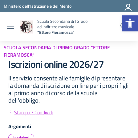
Vai ai contenuti
Vai al menu di navigazione
Vai al footer
Ministero dell'Istruzione e del Merito
Op
Scuola Secondaria di I Grado
ad indirizzo musicale
"Ettore Fieramosca"
SCUOLA SECONDARIA DI PRIMO GRADO “ETTORE
FIERAMOSCA”
Iscrizioni online 2026/27
Il servizio consente alle famiglie di presentare
la domanda di iscrizione on line per i propri figli
al primo anno di corso della scuola
dell'obbligo.
Stampa / Condividi
Argomenti
Iscrizioni