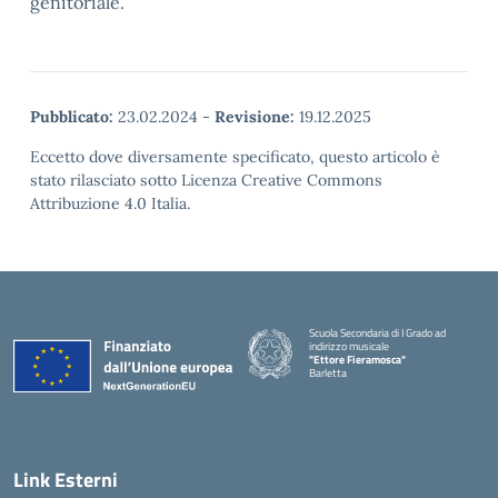
genitoriale.
Pubblicato:
23.02.2024
-
Revisione:
19.12.2025
Eccetto dove diversamente specificato, questo articolo è
stato rilasciato sotto Licenza Creative Commons
Attribuzione 4.0 Italia.
Scuola Secondaria di I Grado ad
indirizzo musicale
"Ettore Fieramosca"
Barletta
Link Esterni