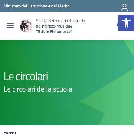
Vai ai contenuti
Vai al menu di navigazione
Vai al footer
Ministero dell'Istruzione e del Merito
Op
Scuola Secondaria di I Grado
ad indirizzo musicale
"Ettore Fieramosca"
Le circolari
Le circolari della scuola
FILTRI