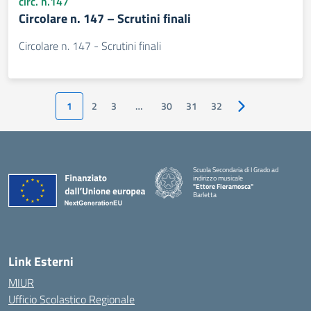
circ. n.147
Circolare n. 147 – Scrutini finali
Circolare n. 147 - Scrutini finali
1
2
3
…
30
31
32
Pagina successiv
Scuola Secondaria di I Grado ad
indirizzo musicale
"Ettore Fieramosca"
Barletta
Link Esterni
MIUR
Ufficio Scolastico Regionale