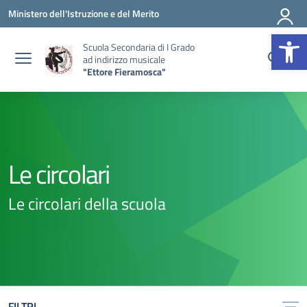
Vai ai contenuti
Vai al menu di navigazione
Vai al footer
Ministero dell'Istruzione e del Merito
Op
Scuola Secondaria di I Grado
ad indirizzo musicale
"Ettore Fieramosca"
Le circolari
Le circolari della scuola
FILTRI