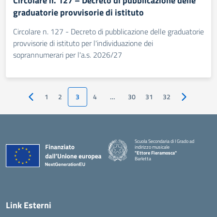
Circolare n. 127 – Decreto di pubblicazione delle
graduatorie provvisorie di istituto
Circolare n. 127 - Decreto di pubblicazione delle graduatorie
provvisorie di istituto per l'individuazione dei
soprannumerari per l'a.s. 2026/27
1
2
3
4
…
30
31
32
Pagina precedente
Pagina succ
Scuola Secondaria di I Grado ad
indirizzo musicale
"Ettore Fieramosca"
Barletta
Link Esterni