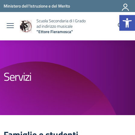
Vai ai contenuti
Vai al menu di navigazione
Vai al footer
Ministero dell'Istruzione e del Merito
Op
Scuola Secondaria di I Grado
ad indirizzo musicale
"Ettore Fieramosca"
Servizi
Famiglie e studenti