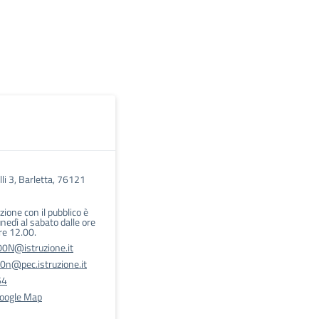
li 3, Barletta, 76121
azione con il pubblico è
unedì al sabato dalle ore
re 12.00.
N@istruzione.it
@pec.istruzione.it
54
Google Map