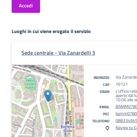
Accedi
Luoghi in cui viene erogato il servizio
Sede centrale - Via Zanardelli 3
Via Zanardel
INDIRIZZO
76121
CAP
L'ufficio rel
ORARI
aperto dal l
10.00 alle o
BAMM07800
EMAIL
bamm07800n
PEC
08833494
TELEFONO
Naviga su 