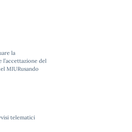
uare la
 l’accettazione del
 del MIURusando
vvisi telematici