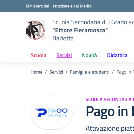
Vai ai contenuti
Vai al menu di navigazione
Vai al footer
Ministero dell'Istruzione e del Merito
Scuola Secondaria di I Grado a
"Ettore Fieramosca"
Barletta
Scuola
Servizi
Novità
Didattica
Home
Servizi
Famiglie e studenti
Pago in 
SCUOLA SECONDARIA 
Pago in 
Attivazione pia