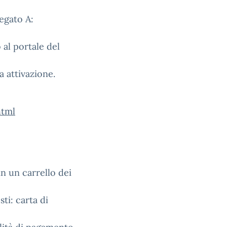
legato A:
 al portale del
a attivazione.
html
in un carrello dei
ti: carta di