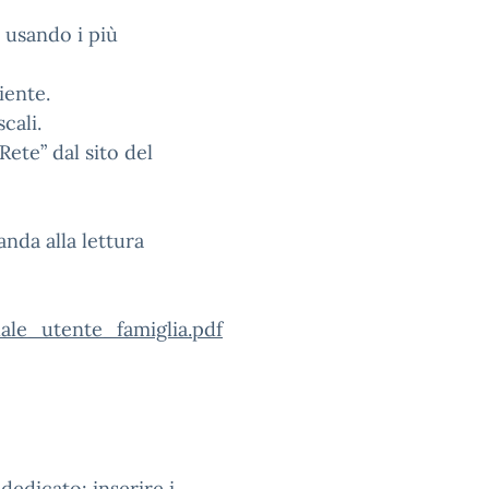
 usando i più
iente.
cali.
ete” dal sito del
anda alla lettura
ale_utente_famiglia.pdf
 dedicato: inserire i