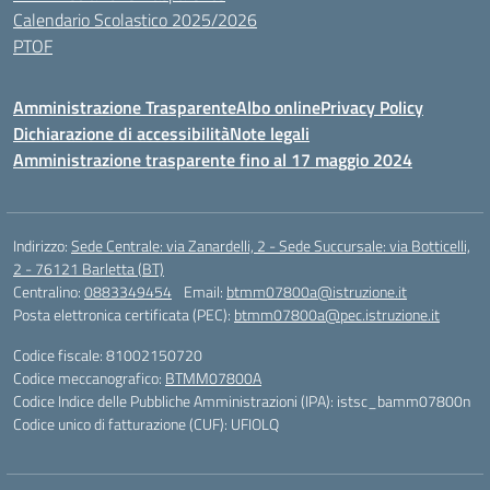
Calendario Scolastico 2025/2026
PTOF
Amministrazione Trasparente
Albo online
Privacy Policy
Dichiarazione di accessibilità
Note legali
Amministrazione trasparente fino al 17 maggio 2024
Indirizzo:
Sede Centrale: via Zanardelli, 2 - Sede Succursale: via Botticelli,
2 - 76121 Barletta (BT)
Centralino:
0883349454
Email:
btmm07800a@istruzione.it
Posta elettronica certificata (PEC):
btmm07800a@pec.istruzione.it
Codice fiscale: 81002150720
Codice meccanografico:
BTMM07800A
Codice Indice delle Pubbliche Amministrazioni (IPA): istsc_bamm07800n
Codice unico di fatturazione (CUF): UFIOLQ