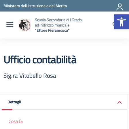
Vai ai contenuti
Vai al menu di navigazione
Vai al footer
Ministero dell'Istruzione e del Merito
Op
Scuola Secondaria di I Grado
ad indirizzo musicale
"Ettore Fieramosca"
Ufficio contabilità
Sig.ra Vitobello Rosa
Dettagli
Cosa fa