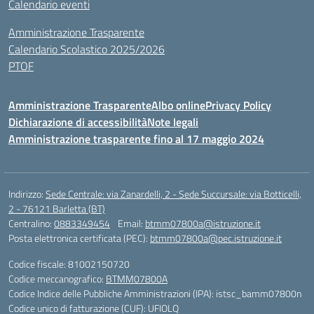
Calendario eventi
Amministrazione Trasparente
Calendario Scolastico 2025/2026
PTOF
Amministrazione Trasparente
Albo online
Privacy Policy
Dichiarazione di accessibilità
Note legali
Amministrazione trasparente fino al 17 maggio 2024
Indirizzo:
Sede Centrale: via Zanardelli, 2 - Sede Succursale: via Botticelli,
2 - 76121 Barletta (BT)
Centralino:
0883349454
Email:
btmm07800a@istruzione.it
Posta elettronica certificata (PEC):
btmm07800a@pec.istruzione.it
Codice fiscale: 81002150720
Codice meccanografico:
BTMM07800A
Codice Indice delle Pubbliche Amministrazioni (IPA): istsc_bamm07800n
Codice unico di fatturazione (CUF): UFIOLQ