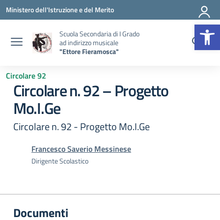
Vai ai contenuti
Vai al menu di navigazione
Vai al footer
Ministero dell'Istruzione e del Merito
Op
Scuola Secondaria di I Grado
ad indirizzo musicale
"Ettore Fieramosca"
Circolare 92
Circolare n. 92 – Progetto
Mo.I.Ge
Circolare n. 92 - Progetto Mo.I.Ge
Francesco Saverio Messinese
Dirigente Scolastico
Documenti