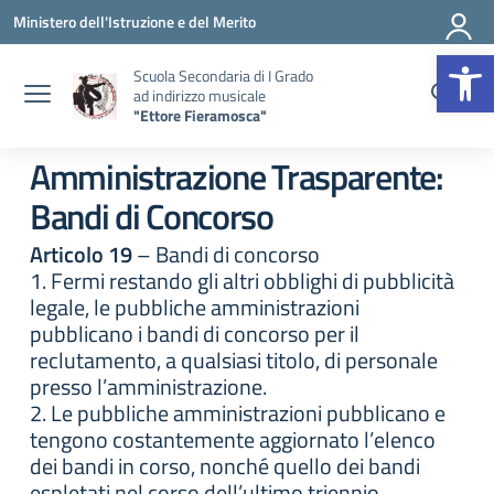
Vai ai contenuti
Vai al menu di navigazione
Vai al footer
Ministero dell'Istruzione e del Merito
Op
Scuola Secondaria di I Grado
ad indirizzo musicale
"Ettore Fieramosca"
Amministrazione Trasparente:
Bandi di Concorso
Articolo 19
– Bandi di concorso
1. Fermi restando gli altri obblighi di pubblicità
legale, le pubbliche amministrazioni
pubblicano i bandi di concorso per il
reclutamento, a qualsiasi titolo, di personale
presso l’amministrazione.
2. Le pubbliche amministrazioni pubblicano e
tengono costantemente aggiornato l’elenco
dei bandi in corso, nonché quello dei bandi
espletati nel corso dell’ultimo triennio,