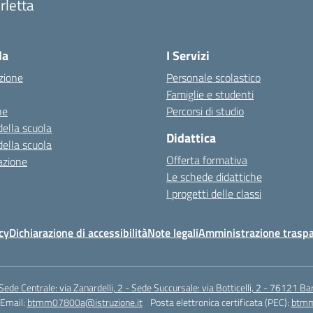
rletta
la
I Servizi
zione
Personale scolastico
Famiglie e studenti
ne
Percorsi di studio
della scuola
Didattica
della scuola
Offerta formativa
azione
Le schede didattiche
I progetti delle classi
cy
Dichiarazione di accessibilità
Note legali
Amministrazione traspa
Sede Centrale: via Zanardelli, 2 - Sede Succursale: via Botticelli, 2 - 76121 Bar
Email:
btmm07800a@istruzione.it
Posta elettronica certificata (PEC):
btmm