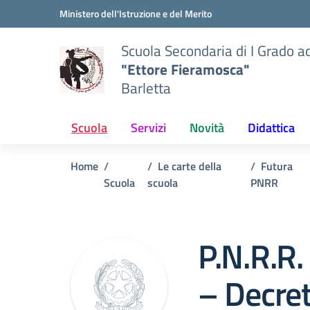
Vai ai contenuti
Vai al menu di navigazione
Vai al footer
Ministero dell'Istruzione e del Merito
Scuola Secondaria di I Grado a
"Ettore Fieramosca"
Barletta
Scuola
Servizi
Novità
Didattica
Home
Le carte della
Futura
Scuola
scuola
PNRR
P.N.R.R
– Decret