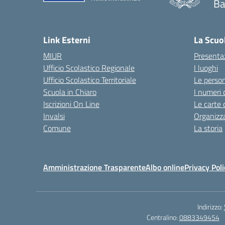
Ba
Link Esterni
La Scuo
MIUR
Presenta
Ufficio Scolastico Regionale
I luoghi
Ufficio Scolastico Territoriale
Le perso
Scuola in Chiaro
I numeri 
Iscrizioni On Line
Le carte 
Invalsi
Organizz
Comune
La storia
Amministrazione Trasparente
Albo online
Privacy Poli
Indirizzo:
Centralino:
0883349454