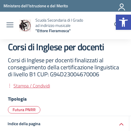
Vai ai contenuti
Vai al menu di navigazione
Vai al footer
Ministero dell'Istruzione e del Merito
Op
Scuola Secondaria di I Grado
ad indirizzo musicale
"Ettore Fieramosca"
Corsi di Inglese per docenti
Corsi di Inglese per docenti finalizzati al
conseguimento della certificazione linguistica
di livello B1 CUP: G94D23004670006
Stampa / Condividi
Tipologia
Futura PNRR
Indice della pagina