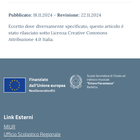
Pubblicato:
18.11.2024
-
Revisione:
22.11.2024
Eccetto dove diversamente specificato, questo articolo è
stato rilasciato sotto Licenza Creative Commons
Attribuzione 4.0 Italia.
Scuola Secondaria di I Grado ad
indirizzo musicale
"Ettore Fieramosca"
Barletta
Link Esterni
MIUR
Ufficio Scolastico Regionale