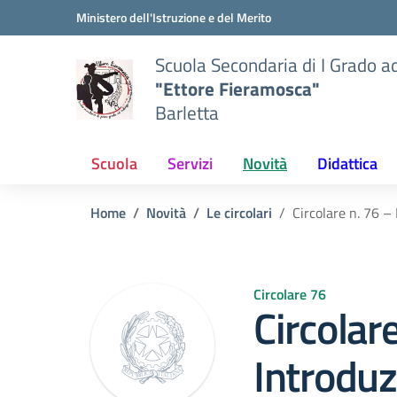
Vai ai contenuti
Vai al menu di navigazione
Vai al footer
Ministero dell'Istruzione e del Merito
Scuola Secondaria di I Grado a
"Ettore Fieramosca"
Barletta
Scuola
Servizi
Novità
Didattica
Home
Novità
Le circolari
Circolare n. 76 –
Circolare 76
Circolar
Introduz