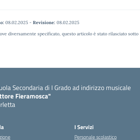
o:
08.02.2025
-
Revisione:
08.02.2025
ove diversamente specificato, questo articolo è stato rilasciato sott
uola Secondaria di I Grado ad indirizzo musicale
ttore Fieramosca"
rletta
la
I Servizi
zione
Personale scolastico