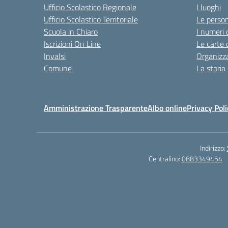
Ufficio Scolastico Regionale
I luoghi
Ufficio Scolastico Territoriale
Le perso
Scuola in Chiaro
I numeri 
Iscrizioni On Line
Le carte 
Invalsi
Organizz
Comune
La storia
Amministrazione Trasparente
Albo online
Privacy Poli
Indirizzo:
Centralino:
0883349454