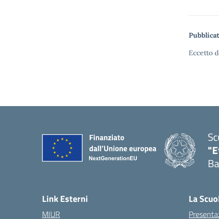
Pubblicat
Eccetto d
Sc
"E
Ba
Link Esterni
La Scuo
MIUR
Presenta