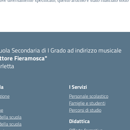
ove diversamente specificato, questo articolo è stato rilasciato sott
uola Secondaria di I Grado ad indirizzo musicale
ttore Fieramosca"
rletta
la
I Servizi
zione
Personale scolastico
Famiglie e studenti
ne
Percorsi di studio
della scuola
Didattica
della scuola