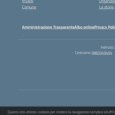
Invalsi
Organizz
Comune
La storia
Amministrazione Trasparente
Albo online
Privacy Poli
Indirizzo:
Centralino:
0883349454
Questo sito utilizza i cookies per rendere la navigazione semplice ed eff