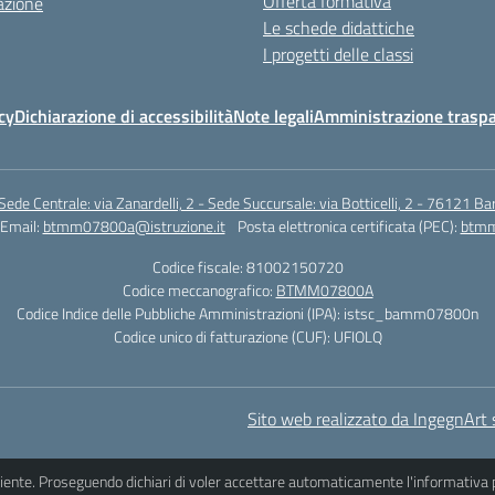
Offerta formativa
azione
Le schede didattiche
I progetti delle classi
cy
Dichiarazione di accessibilità
Note legali
Amministrazione traspa
Sede Centrale: via Zanardelli, 2 - Sede Succursale: via Botticelli, 2 - 76121 Bar
Email:
btmm07800a@istruzione.it
Posta elettronica certificata (PEC):
btmm
Codice fiscale: 81002150720
Codice meccanografico:
BTMM07800A
Codice Indice delle Pubbliche Amministrazioni (IPA): istsc_bamm07800n
Codice unico di fatturazione (CUF): UFIOLQ
Sito web realizzato da IngegnArt s
iciente. Proseguendo dichiari di voler accettare automaticamente l'informativa 