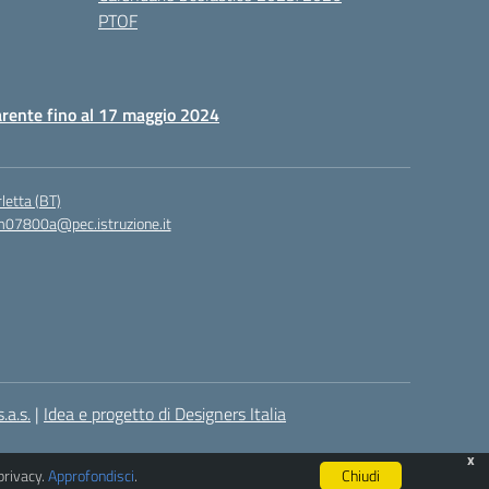
PTOF
rente fino al 17 maggio 2024
letta (BT)
07800a@pec.istruzione.it
.a.s.
|
Idea e progetto di Designers Italia
x
privacy.
Approfondisci
.
Chiudi