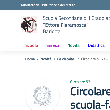
Vai ai contenuti
Vai al menu di navigazione
Vai al footer
Ministero dell'Istruzione e del Merito
Scuola Secondaria di I Grado a
"Ettore Fieramosca"
Barletta
Scuola
Servizi
Novità
Didattica
Home
Novità
Le circolari
Circolare n. 53 –
Circolare 53
Circolare
scuola-f