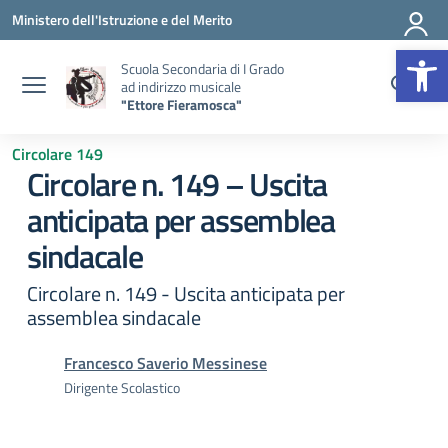
Vai ai contenuti
Vai al menu di navigazione
Vai al footer
Ministero dell'Istruzione e del Merito
Op
Scuola Secondaria di I Grado
ad indirizzo musicale
"Ettore Fieramosca"
Circolare 149
Circolare n. 149 – Uscita
anticipata per assemblea
sindacale
Circolare n. 149 - Uscita anticipata per
assemblea sindacale
Francesco Saverio Messinese
Dirigente Scolastico