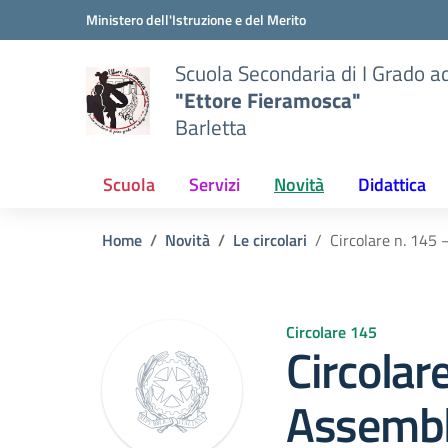
Vai ai contenuti
Vai al menu di navigazione
Vai al footer
Ministero dell'Istruzione e del Merito
Scuola Secondaria di I Grado a
"Ettore Fieramosca"
Barletta
Scuola
Servizi
Novità
Didattica
Home
Novità
Le circolari
Circolare n. 145 
Circolare 145
Circolar
Assembl