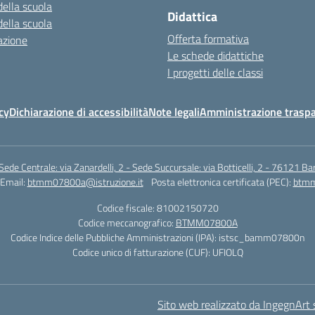
della scuola
Didattica
della scuola
Offerta formativa
azione
Le schede didattiche
I progetti delle classi
cy
Dichiarazione di accessibilità
Note legali
Amministrazione traspa
Sede Centrale: via Zanardelli, 2 - Sede Succursale: via Botticelli, 2 - 76121 Bar
Email:
btmm07800a@istruzione.it
Posta elettronica certificata (PEC):
btmm
Codice fiscale: 81002150720
Codice meccanografico:
BTMM07800A
Codice Indice delle Pubbliche Amministrazioni (IPA): istsc_bamm07800n
Codice unico di fatturazione (CUF): UFIOLQ
Sito web realizzato da IngegnArt s