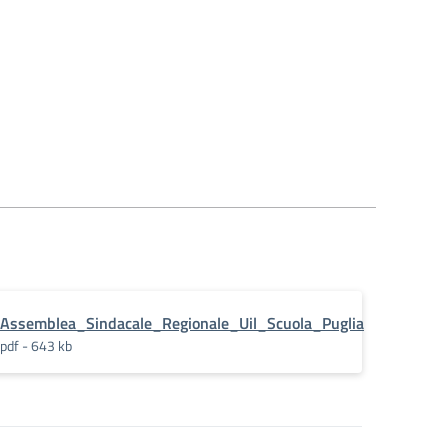
Assemblea_Sindacale_Regionale_Uil_Scuola_Puglia
pdf - 643 kb