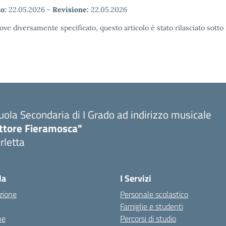
o:
22.05.2026
-
Revisione:
22.05.2026
ove diversamente specificato, questo articolo è stato rilasciato sott
uola Secondaria di I Grado ad indirizzo musicale
ttore Fieramosca"
rletta
la
I Servizi
zione
Personale scolastico
Famiglie e studenti
ne
Percorsi di studio