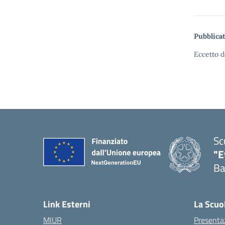
Pubblicat
Eccetto d
Sc
"E
Ba
Link Esterni
La Scuo
MIUR
Presenta