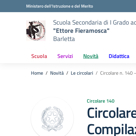
Vai ai contenuti
Vai al menu di navigazione
Vai al footer
Ministero dell'Istruzione e del Merito
Scuola Secondaria di I Grado a
"Ettore Fieramosca"
Barletta
Scuola
Servizi
Novità
Didattica
Home
Novità
Le circolari
Circolare n. 140 
Circolare 140
Circolar
Compila