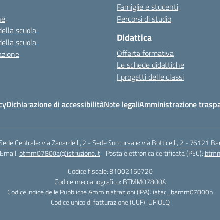
Famiglie e studenti
ne
Percorsi di studio
della scuola
Didattica
della scuola
Offerta formativa
azione
Le schede didattiche
I progetti delle classi
cy
Dichiarazione di accessibilità
Note legali
Amministrazione traspa
Sede Centrale: via Zanardelli, 2 - Sede Succursale: via Botticelli, 2 - 76121 Bar
Email:
btmm07800a@istruzione.it
Posta elettronica certificata (PEC):
btmm
Codice fiscale: 81002150720
Codice meccanografico:
BTMM07800A
Codice Indice delle Pubbliche Amministrazioni (IPA): istsc_bamm07800n
Codice unico di fatturazione (CUF): UFIOLQ