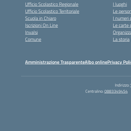
Ufficio Scolastico Regionale
I luoghi
Ufficio Scolastico Territoriale
Le perso
Scuola in Chiaro
I numeri 
Iscrizioni On Line
Le carte 
Invalsi
Organizz
Comune
La storia
Amministrazione Trasparente
Albo online
Privacy Poli
Indirizzo:
Centralino:
0883349454