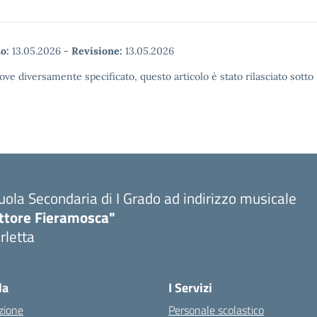
o:
13.05.2026
-
Revisione:
13.05.2026
ove diversamente specificato, questo articolo è stato rilasciato sott
uola Secondaria di I Grado ad indirizzo musicale
ttore Fieramosca"
rletta
la
I Servizi
zione
Personale scolastico